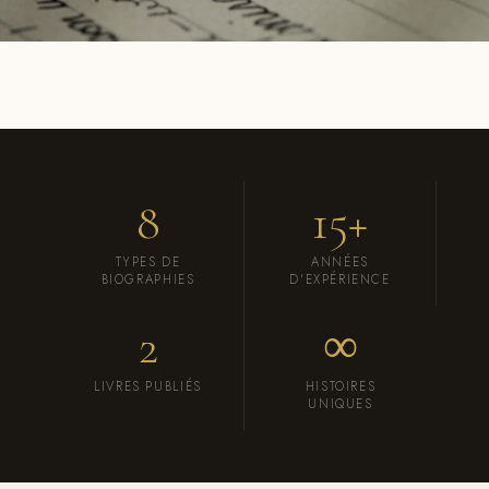
8
15+
TYPES DE
ANNÉES
BIOGRAPHIES
D'EXPÉRIENCE
2
∞
LIVRES PUBLIÉS
HISTOIRES
UNIQUES